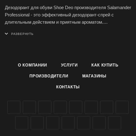
Дезодорант для обуви Shoe Deo производителя Salamander
Professional - это эффективный дезодорант-спрей с
длительным действием и приятным ароматом.
В составе дезодоранта Salamander Professional имеется
инновационная формула с ионами серебра, благодаря
которой дезодорант оказывает антибактериальное и
фунгицидное действие.
О КОМПАНИИ
УСЛУГИ
КАК КУПИТЬ
Регулярное применение дезодоранта Shoe Deo надёжно
ПРОИЗВОДИТЕЛИ
МАГАЗИНЫ
предотвращает возникновение неприятных запахов в
КОНТАКТЫ
течение длительного времени, придает обуви
великолепную свежесть.