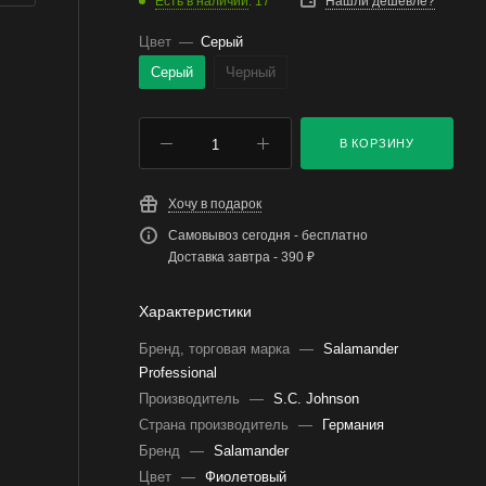
Есть в наличии
: 17
Нашли дешевле?
Цвет
—
Серый
Серый
Черный
В КОРЗИНУ
Хочу в подарок
Самовывоз сегодня - бесплатно
Доставка завтра - 390 ₽
Характеристики
Бренд, торговая марка
—
Salamander
Professional
Производитель
—
S.C. Johnson
Страна производитель
—
Германия
Бренд
—
Salamander
Цвет
—
Фиолетовый