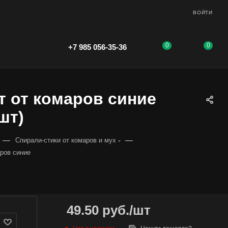
ВОЙТИ
0
0
+7 985 056-35-36
т от комаров синие
 шт)
—
—
Спирали-стики от комаров и мух
аров синие
49.50
руб.
/шт