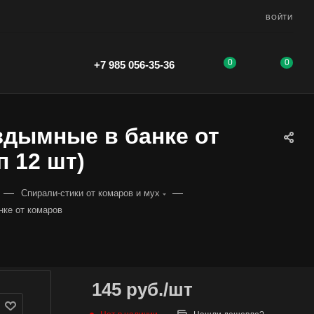
ВОЙТИ
0
0
+7 985 056-35-36
здымные в банке от
п 12 шт)
—
—
Спирали-стики от комаров и мух
нке от комаров
145
руб.
/шт