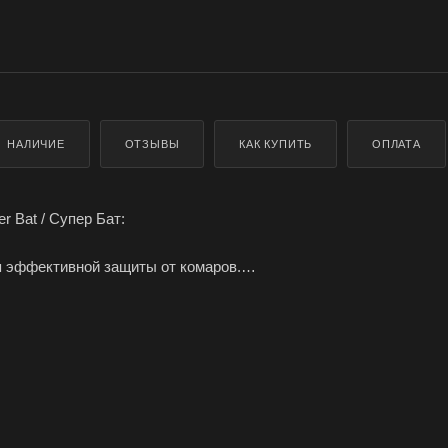
НАЛИЧИЕ
ОТЗЫВЫ
КАК КУПИТЬ
ОПЛАТА
r Bat / Супер Бат:
я эффективной защиты от комаров.
а открытом воздухе, так и в помещении.
альную металлическую банку по 15 штук.
о дыма, бездымные, без запаха.