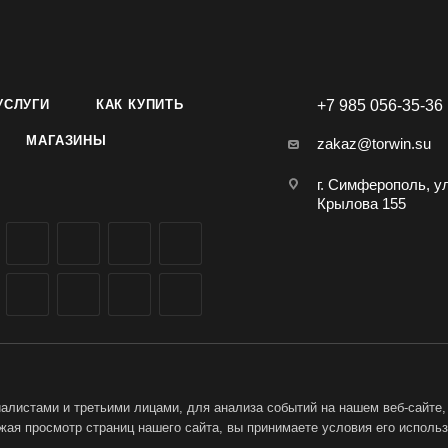
ическим воздействиям.
печивает защиту от комаров на протяжении 8 часов, вся упаковк
сов защиты на открытом воздухе.
УСЛУГИ
КАК КУПИТЬ
+7 985 056-35-36
применения спирали, необходимо отломить истлевшую часть и 
МАГАЗИНЫ
zakaz@torwin.su
в банку для дальнейшего использования.
г. Симферополь, у
Крылова 155
листами и третьими лицами, для анализа событий на нашем веб-сайте,
ая просмотр страниц нашего сайта, вы принимаете условия его исполь
ет-магазин