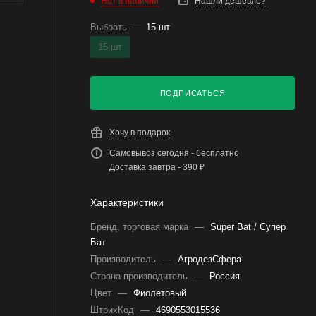
Нет в наличии
Нашли дешевле?
Выбрать
—
15 шт
15 шт
ПОДПИСАТЬСЯ
Хочу в подарок
Самовывоз сегодня - бесплатно
Доставка завтра - 390 ₽
Характеристики
Бренд, торговая марка
—
Super Bat / Супер
Бат
Производитель
—
АгродезСфера
Страна производитель
—
Россия
Цвет
—
Фиолетовый
ШтрихКод
—
4690553015536