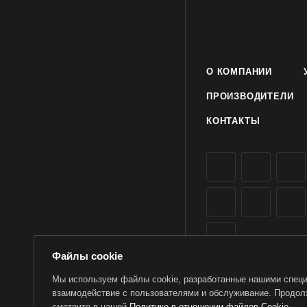
- Устойчивы к механ
- Одна спираль обес
расчитана до 120 ча
О КОМПАНИИ
- После частичного 
ПРОИЗВОДИТЕЛИ
оставшуюся спираль 
КОНТАКТЫ
Файлы cookie
Мы используем файлы cookie, разработанные нашими специа
взаимодействие с пользователями и обслуживание. Продолж
2026 © TorWin – интерн
смотрите в нашей
Политике в отношении файлов Cookie
.