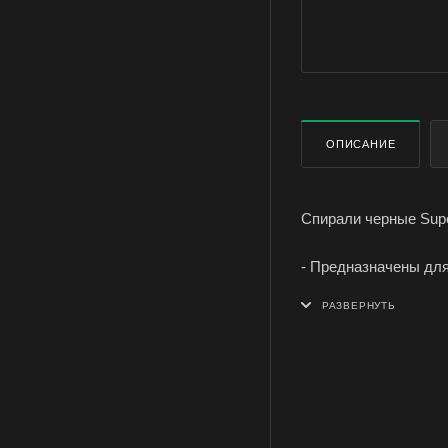
ОПИСАНИЕ
Спирали черные Supe
- Предназначены дл
- Применяются как н
- Упакованы с специ
- Не выделяют едког