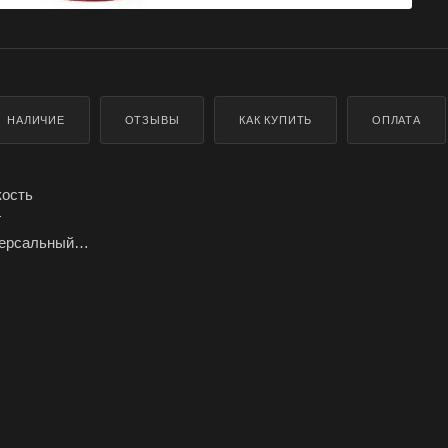
НАЛИЧИЕ
ОТЗЫВЫ
КАК КУПИТЬ
ОПЛАТА
кость
г
версальный
ания: устраняет засоры, устраняет неприятный запах