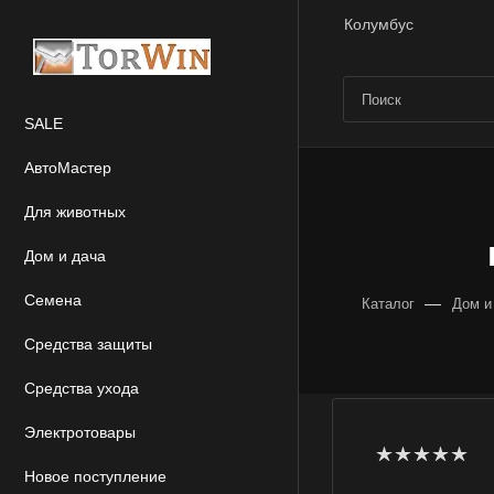
Колумбус
SALE
АвтоМастер
Для животных
Дом и дача
Семена
—
Каталог
Дом и
Средства защиты
Средства ухода
Электротовары
Новое поступление