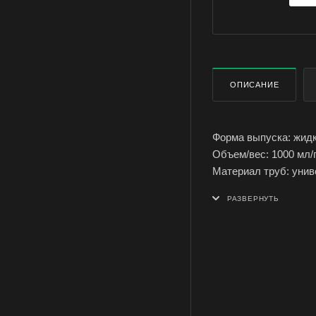
ОПИСАНИЕ
Форма выпуска: жид
Объем/вес: 1000 мл/
Материал труб: уни
Эффект от использов
Упаковка: флакон