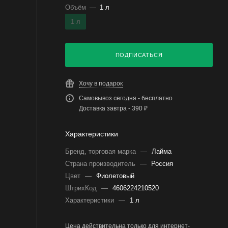
Объём
—
1 л
1 л
ПОДПИСАТЬСЯ
Хочу в подарок
Самовывоз сегодня - бесплатно
Доставка завтра - 390 ₽
Характеристики
Бренд, торговая марка
—
Лайма
Страна производитель
—
Россия
Цвет
—
Фиолетовый
ШтрихКод
—
4606224210520
Характеристики
—
1 л
Цена действительна только для интернет-