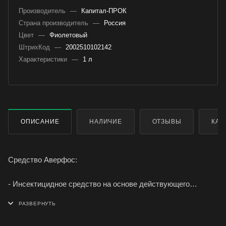
Производитель
—
Капитал-ПРОК
Страна производитель
—
Россия
Цвет
—
Фиолетовый
ШтрихКод
—
2002510102142
Характеристики
—
1 л
ОПИСАНИЕ
НАЛИЧИЕ
ОТЗЫВЫ
КАК
Средство Аверфос:
- Инсектицидное средство на основе действующего
вещества Хлорпирифос 48%.
- Выпускается в виде концентрата эмульсии во флаконах