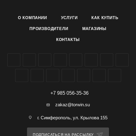
объемом 1 л.
О КОМПАНИИ
УСЛУГИ
КАК КУПИТЬ
- Предназначен для уничтожения клопов, тараканов,
муравьев, блох, мух и их личинок, комаров и их личинок.
ПРОИЗВОДИТЕЛИ
МАГАЗИНЫ
КОНТАКТЫ
- Применяется на объектах и помещениях различного
назначения.
- Используется для приготовления рабочего раствора (см.
инструкцию), норма расхода: 50 мл/ кв. м (не впитывающая
влагу поверхность), 100 мл/ кв. м (впитывающая влагу
поверхность).
+7 985 056-35-36
- Длительность защитной активности – 3 - 5 недель.
zakaz@torwin.su
г. Симферополь, ул. Крылова 155
ПОДПИСАТЬСЯ НА РАССЫЛКУ