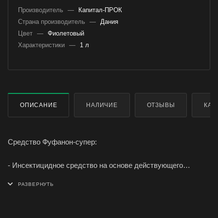
Производитель
—
Капитал-ПРОК
Страна производитель
—
Дания
Цвет
—
Фиолетовый
Характеристики
—
1 л
ОПИСАНИЕ
НАЛИЧИЕ
ОТЗЫВЫ
КАК
Средство Фуфанон-супер:
- Инсектицидное средство на основе действующего
вещества малатион 57%.
- Выпускается в виде концентрата эмульсии во флаконах
объемом 1 л.