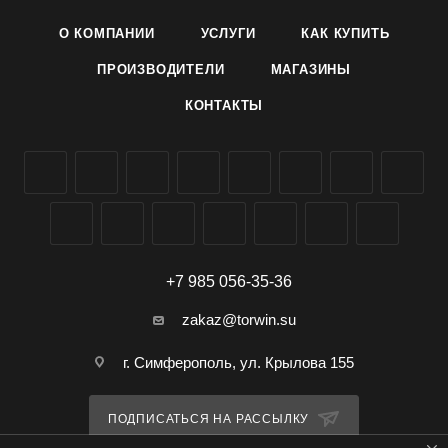
О КОМПАНИИ
УСЛУГИ
КАК КУПИТЬ
- Предназначен для уничтожения постельных клопов,
рыжих и черных тараканов, крысиных блох и комнатных
ПРОИЗВОДИТЕЛИ
МАГАЗИНЫ
мух.
КОНТАКТЫ
- Применяется на объектах различного назначения:
производственных, административно-хозяйственных,
пищевых, жилых (в отсутствии людей) и др..
- Используется для приготовления рабочего раствора (см.
инструкцию).
+7 985 056-35-36
- Длительность защитной активности – более 2-х недель.
zakaz@torwin.su
г. Симферополь, ул. Крылова 155
ПОДПИСАТЬСЯ НА РАССЫЛКУ