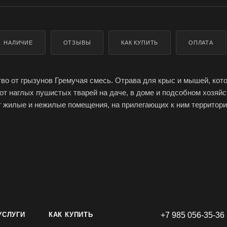
НАЛИЧИЕ
ОТЗЫВЫ
КАК КУПИТЬ
ОПЛАТА
о от грызунов Гремучая смесь. Отрава для крыс и мышей, кот
от наглых пушистых тварей на даче, в доме и подсобном хозяйс
 жилые и нежилые помещения, на прилегающих к ним территори
ях, канализационной сети. Яд для крыс, в виде тесто брикетов
ьких компонентов. Идеальная приманка, для избавления от грыз
 раз и навсегда. Ловушка позволяет быстро ликвидировать поле
Смесь отравы, дает надежный результат, бродифакум, в отличие
не только антикоагулянтным действием, но проявляет свойства я
 крысиная смерть наступает на 4 – 8-й день, а эффект мумифи
ого запаха. Безопасна для домашних животных, так как в состав
ую они не станут есть. Норма расхода - по 20-50 гр при обработк
— для домовых мышей. Отрава для крыс и мышей мощная.
УСЛУГИ
КАК КУПИТЬ
+7 985 056-35-36