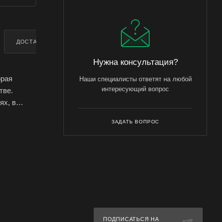
ДОСТАВКА
ДОПОЛНИТЕЛЬНО
Нужна консультация?
орая
Наши специалисты ответят на любой
интересующий вопрос
тве.
ях, в
,
ЗАДАТЬ ВОПРОС
унов в
вок и
 от других
да острого
цирования
 брикетов
ах для
ПОДПИСАТЬСЯ НА