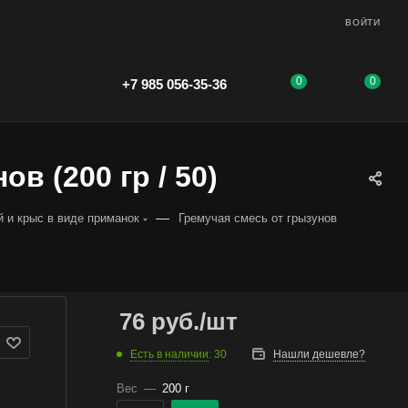
ВОЙТИ
0
0
+7 985 056-35-36
в (200 гр / 50)
—
 и крыс в виде приманок
Гремучая смесь от грызунов
76
руб.
/шт
Есть в наличии
: 30
Нашли дешевле?
Вес
—
200 г