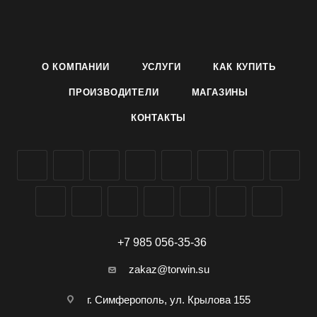
Войлочные вкладные стельки ОмаКинг создают комфорт и
тепло, благодаря низкой теплопроводности надёжно
защищают ноги от холода.
О КОМПАНИИ
УСЛУГИ
КАК КУПИТЬ
Стельки из натурального войлока имеют небольшой
ПРОИЗВОДИТЕЛИ
МАГАЗИНЫ
собственный вес, устойчивы к истиранию, хорошо
КОНТАКТЫ
пропускают воздух, обладают высокой гигроскопичностью,
что даёт ногам сухое комфортное тепло.
+7 985 056-35-36
zakaz@torwin.su
г. Симферополь, ул. Крылова 155