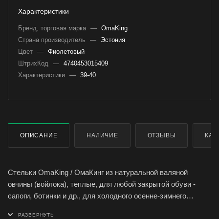
Характеристики
Бренд, торговая марка
—
OmaKing
Страна производитель
—
Эстония
Цвет
—
Фиолетовый
ШтрихКод
—
4740453015409
Характеристики
—
39-40
ОПИСАНИЕ
НАЛИЧИЕ
ОТЗЫВЫ
КАК
Стельки OmaKing / ОмаКинг из натуральной валяной
овчины (войлока), теплые, для любой закрытой обуви -
сапоги, ботинки и др., для холодного осенне-зимнего
сезона.