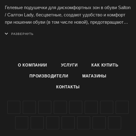
Гелевые подушечки для дискомфортных зон в обуви Salton
/ Салтон Lady, бесцветные, создают удобство и комфорт
при ношении обуви (в том числе новой), предотвращают
натирание и образование мозолей, избавляют ноги от
дискомфорта в местах усиленного давления обуви.
Применение: Удалите защитную пленку, приложите клейкой
стороной к внутренней поверхности обуви, сильно
О КОМПАНИИ
УСЛУГИ
КАК КУПИТЬ
прижмите. В упаковке 4 штуки.
ПРОИЗВОДИТЕЛИ
МАГАЗИНЫ
Состав: полиуретановый гель.
КОНТАКТЫ