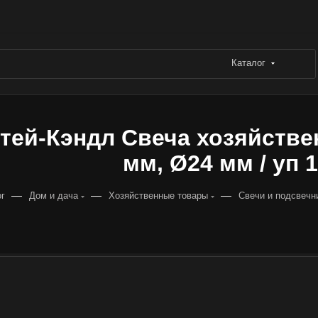
Каталог
тей-Кэндл Свеча хозяйствен
мм, Ø24 мм / уп 
—
—
—
ог
Дом и дача
Хозяйственные товары
Свечи и подсвечн