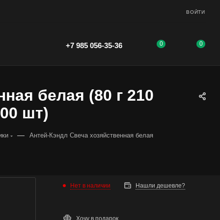
ВОЙТИ
0
0
+7 985 056-35-36
ная белая (80 г 210
100 шт)
—
ики
Антей-Кэндл Свеча хозяйственная белая
Нет в наличии
Нашли дешевле?
Хочу в подарок