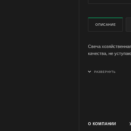
ОПИСАНИЕ
Свеча хозяйственная
качества, не уступа
Рязанская хозяйстве
- Произведена из пи
Германия
- Является экологич
- При горении не тече
- Горит на протяжени
О КОМПАНИИ