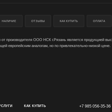
НАЛИЧИЕ
ОТЗЫВЫ
КАК КУПИТЬ
ОПЛАТА
 от производителя ООО НСК г.Рязань является продукцией выс
ющей европейским аналогам, но по привлекательно-низкой цене.
нная свеча НСК:
щевых материалов (парафин, стеарин), краска и фитиль произво
ески чистой продукцией, не выделяет при использовании вредн
т и не коптит
и не менее 7 часов
УСЛУГИ
КАК КУПИТЬ
+7 985 056-35-36