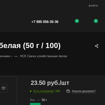
ВОЙТИ
0
0
+7 985 056-35-36
лая (50 г / 100)
—
вечники
НСК Свеча хозяйственная белая
23.50
руб.
/шт
Есть в наличии
: 396
Нашли дешевле?
Вес
—
50 г