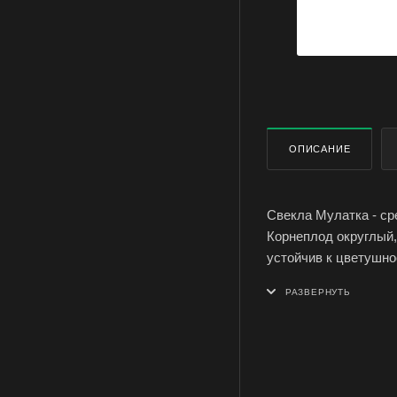
ОПИСАНИЕ
Свекла Мулатка - ср
Корнеплод округлый, 
устойчив к цветушно
Сорт отличается выс
Семена свеклы сорта
купить оптом в Симф