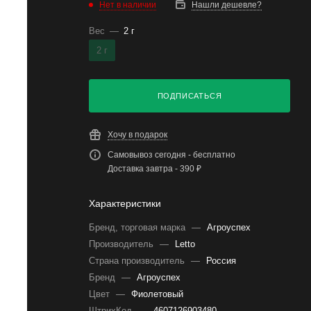
Нет в наличии
Нашли дешевле?
Вес
—
2 г
2 г
ПОДПИСАТЬСЯ
Хочу в подарок
Самовывоз сегодня - бесплатно
Доставка завтра - 390 ₽
Характеристики
Бренд, торговая марка
—
Агроуспех
Производитель
—
Letto
Страна производитель
—
Россия
Бренд
—
Агроуспех
Цвет
—
Фиолетовый
ШтрихКод
—
4607126903480