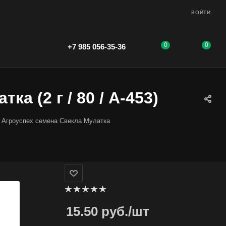
ВОЙТИ
0
0
+7 985 056-35-36
а (2 г / 80 / А-453)
Агроуспех семена Свекла Мулатка
15.50
руб.
/шт