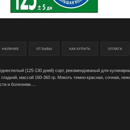
НАЛИЧИЕ
ОТЗЫВЫ
КАК КУПИТЬ
ОПЛАТА
еднеспелый (125-130 дней) сорт, рекомендованый для кулинарн
гладкий, массой 160-360 гр. Мякоть темно-красная, сочная, неж
сти и болезням.
оким выходом товарной продукции, отлично хранится.
 Мулатка производителя Агроуспех ТД Летто (Letto) можно зака
ерополе, Крыму, доставка по России.