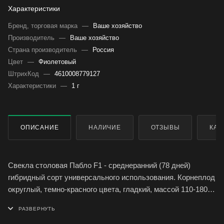
Характеристики
Бренд, торговая марка
—
Ваше хозяйство
Производитель
—
Ваше хозяйство
Страна производитель
—
Россия
Цвет
—
Фиолетовый
ШтрихКод
—
4610008779127
Характеристики
—
1 г
ОПИСАНИЕ
НАЛИЧИЕ
ОТЗЫВЫ
КАК
Свекла столовая Пабло F1 - среднеранний (78 дней)
гибридный сорт универсального использования. Корнеплод
округлый, темно-красного цвета, гладкий, массой 110-180 г.
Мякоть сочная, нежная, без колец.
Ценность гибрида: стабильно-высокая урожайность,