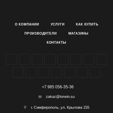
короткоовальный, широкий, темно-розовый, с оранжевым
оттенком. Мякоть ярко-оранжевая, толщиной 5-10 см,
хрустящая, сочная, сладкая, вкусная.
Транспортабельность и лежкость сорта очень хорошие.
О КОМПАНИИ
УСЛУГИ
КАК КУПИТЬ
Семена тыквы сорта Мускатная витаминная производителя
Агроуспех ТД Летто (Letto) можно заказать и купить оптом в
ПРОИЗВОДИТЕЛИ
МАГАЗИНЫ
Симферополе, Крыму, доставка по всей России.
КОНТАКТЫ
+7 985 056-35-36
zakaz@torwin.su
г. Симферополь, ул. Крылова 155