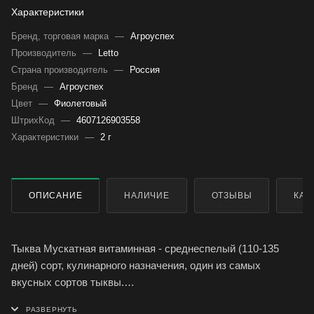
Характеристики
Бренд, торговая марка
—
Агроуспех
Производитель
—
Letto
Страна производитель
—
Россия
Бренд
—
Агроуспех
Цвет
—
Фиолетовый
ШтрихКод
—
4607126903558
Характеристики
—
2 г
ОПИСАНИЕ
НАЛИЧИЕ
ОТЗЫВЫ
КАК
Тыква Мускатная витаминная - среднеспелый (110-135
дней) сорт, кулинарного назначения, один из самых
вкусных сортов тыквы.
Растение длинноплетистое. Плод массой 4,5-6,8 кг,