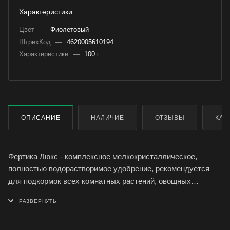
Характеристики
Цвет
—
Фиолетовый
ШтрихКод
—
4620005610194
Характеристики
—
100 г
ОПИСАНИЕ
НАЛИЧИЕ
ОТЗЫВЫ
КАК
Фертика Люкс - комплексное мелкокристаллическое,
полностью водорастворимое удобрение, рекомендуется
для подкормок всех комнатных растений, овощных
культур, цветов и рассады. Удобрение Fertika имеет
хорошо сбалансированный макро- и микроэлементный
состав, для использования при выращивании всех