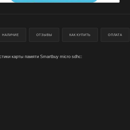
НАЛИЧИЕ
ОТЗЫВЫ
КАК КУПИТЬ
ОПЛАТА
тики карты памяти Smartbuy micro sdhc:
 8 Гб, 16 Гб, 32 Гб
0
сть записи - 11 Мбайт/с
сть чтения - 19 Мбайт/с
к
тер (переходник) SD