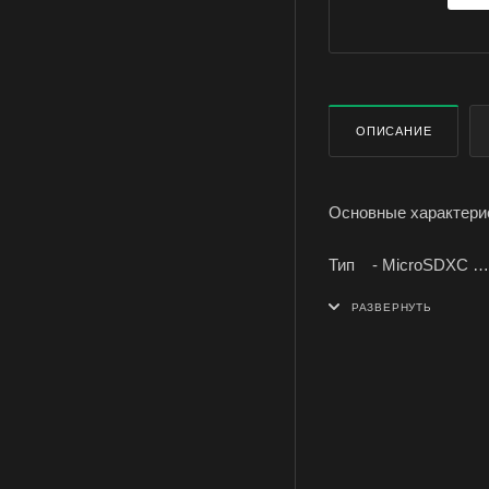
ОПИСАНИЕ
Основные характерис
Тип - MicroSDXC
Объем памяти - 2 Гб,
Класс скорости - 1
Максимальная скоро
Максимальная скоро
Материал - Пласти
Комплектация - Адап
Цвет - Черный