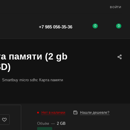
ВОЙТИ
0
0
+7 985 056-35-36
а памяти (2 gb
SD)
Smartbuy micro sdhc Карта памяти
Нет в наличии
Нашли дешевле?
Объём
—
2 GB