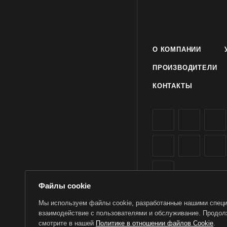
Дозы и порядок прим
на сухую неповрежде
основания черепа в 
О КОМПАНИИ
показаниям, но не ча
ПРОИЗВОДИТЕЛИ
КОНТАКТЫ
Файлы cookie
Мы используем файлы cookie, разработанные нашими специа
взаимодействие с пользователями и обслуживание. Продолж
2026 © TorWin – интерн
смотрите в нашей
Политике в отношении файлов Cookie
.