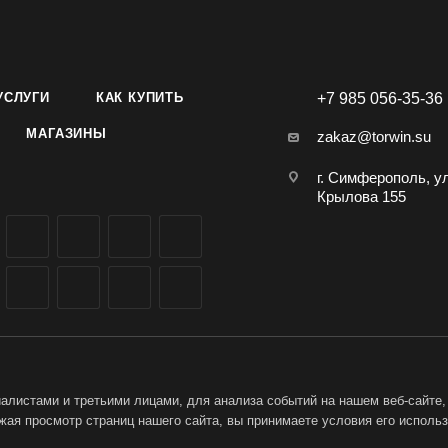
енения: Однократная обработка путем капельного нанесения ка
нную кожу в области спины собаки между лопатками или в обл
установленных дозах (подробнее в инструкции). Повторная обраб
УСЛУГИ
КАК КУПИТЬ
+7 985 056-35-36
ще одного раза в месяц.
МАГАЗИНЫ
zakaz@torwin.su
г. Симферополь, у
Крылова 155
листами и третьими лицами, для анализа событий на нашем веб-сайте,
ая просмотр страниц нашего сайта, вы принимаете условия его исполь
ет-магазин