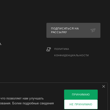
пель Барс
асть шеи у
отка - по
ПОДПИСАТЬСЯ НА
РАССЫЛКУ
л.
ПОЛИТИКА
КОНФИДЕНЦИАЛЬНОСТИ
ПРИНИМАЮ
 что позволяет нам улучшать
зования. Более подробные сведения
НЕ ПРИНИМАЮ