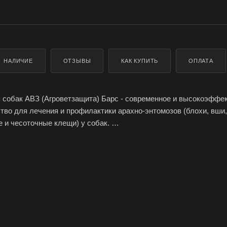
НАЛИЧИЕ
ОТЗЫВЫ
КАК КУПИТЬ
ОПЛАТА
 собак АВЗ (Агроветзащита) Барс - современное и высокоэффе
тво для лечения и профилактики арахно-энтомозов (блохи, вши,
 и чесоточные клещи) у собак.
0 мг/мл, дифлубензурон – 1 мг/мл, дикарбоксимид (МГК-264) – 5
щества.
вационное, наименее токсичное для животных и при этом эффе
х и клещей; возможность выбрать и приобрести нужный объём 
сы животного (от 2 до 30 и более кг); защитное действие до 2-х
 даже при купании животного без зоошампуня.