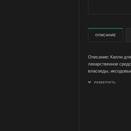
ОПИСАНИЕ
Описание: Капли для
лекарственное средс
власоеды, иксодовые
Состав: Фипронил - 5
вспомогательные ве
Преимущества: Инно
средство против бло
в зависимости от мас
которое сохраняется