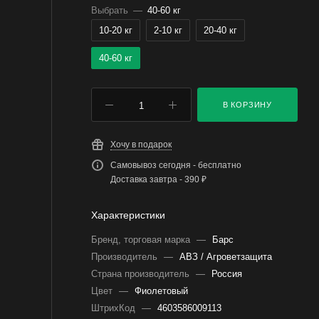
Выбрать
—
40-60 кг
10-20 кг
2-10 кг
20-40 кг
40-60 кг
В КОРЗИНУ
Хочу в подарок
Самовывоз сегодня - бесплатно
Доставка завтра - 390 ₽
Характеристики
Бренд, торговая марка
—
Барс
Производитель
—
АВЗ / Агроветзащита
Страна производитель
—
Россия
Цвет
—
Фиолетовый
ШтрихКод
—
4603586009113